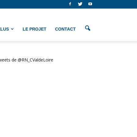
ÉLUS
LE PROJET
CONTACT
weets de @RN_CValdeLoire