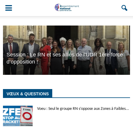
Session : Le RN et ses alliés de l’UDR 1ère force
d’opposition !
VŒUX & QUESTIONS
Voeu : Seul le groupe RN s’oppose aux Zones à Faibles...