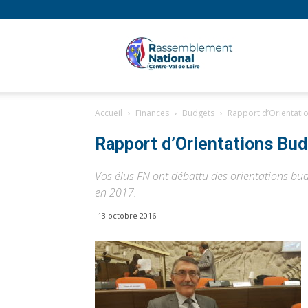
Rassembl
Accueil
Finances
Budgets
Rapport d’Orientati
National
Rapport d’Orientations Bud
Vos élus FN ont débattu des orientations bu
en 2017.
Région
13 octobre 2016
Centre