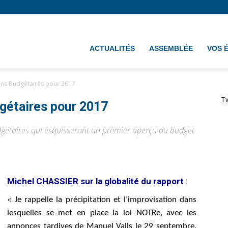
ement
ACTUALITÉS
ASSEMBLÉE
VOS 
ons Budgétaires pour 2017
T
gétaires pour 2017
dgétaires qui esquisseront un premier aperçu du budget
Michel CHASSIER sur la globalité du rapport
:
« Je rappelle la précipitation et l’improvisation dans
lesquelles se met en place la loi NOTRe, avec les
annonces tardives de Manuel Valls le 29 septembre.