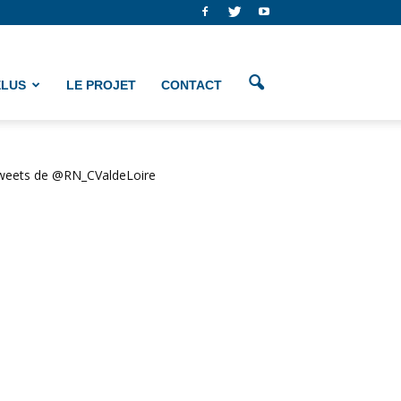
ÉLUS
LE PROJET
CONTACT
weets de @RN_CValdeLoire