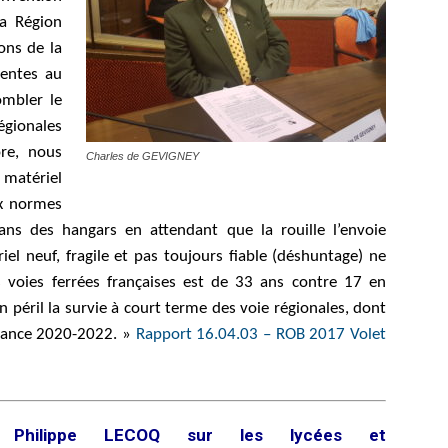
la Région
ons de la
rentes au
ombler le
égionales
re, nous
Charles de GEVIGNEY
 matériel
ux normes
ans des hangars en attendant que la rouille l’envoie
el neuf, fragile et pas toujours fiable (déshuntage) ne
s voies ferrées françaises est de 33 ans contre 17 en
péril la survie à court terme des voie régionales, dont
éance 2020-2022. »
Rapport 16.04.03 – ROB 2017 Volet
Philippe LECOQ sur les lycées et