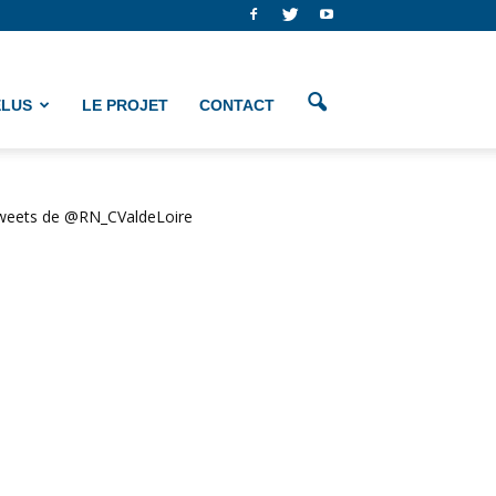
ÉLUS
LE PROJET
CONTACT
weets de @RN_CValdeLoire