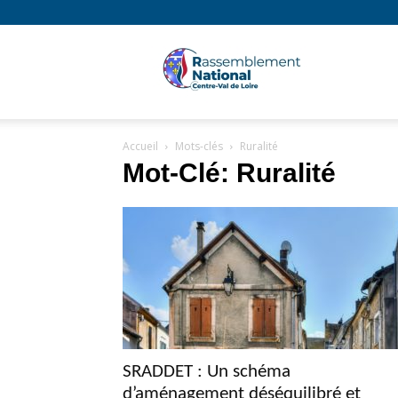
Rassembl
Accueil
Mots-clés
Ruralité
National
Mot-Clé: Ruralité
Région
Centre
SRADDET : Un schéma
d’aménagement déséquilibré et