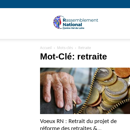
Rassembl
Accueil
Mots-clés
Retraite
National
Mot-Clé: retraite
Région
Centre
Voeux RN : Retrait du projet de
réforme des retraites &...