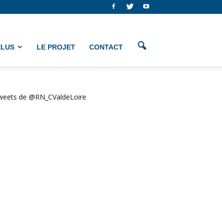
ÉLUS
LE PROJET
CONTACT
weets de @RN_CValdeLoire