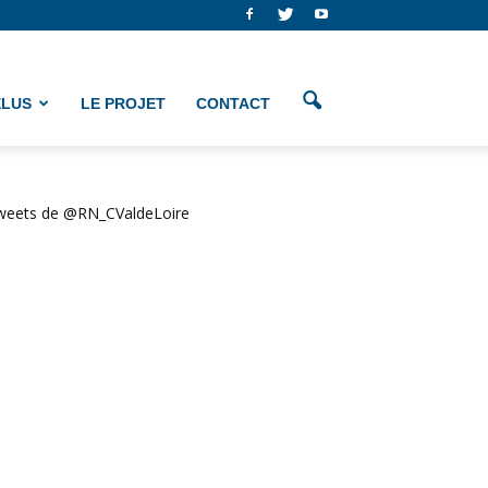
ÉLUS
LE PROJET
CONTACT
weets de @RN_CValdeLoire