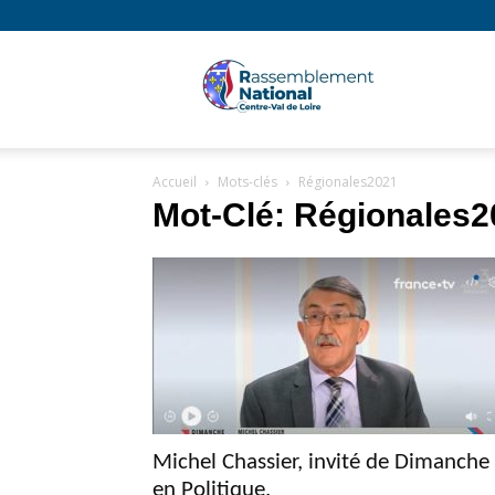
Rassembl
Accueil
Mots-clés
Régionales2021
National
Mot-Clé: Régionales2
Région
Centre
Michel Chassier, invité de Dimanche
en Politique.