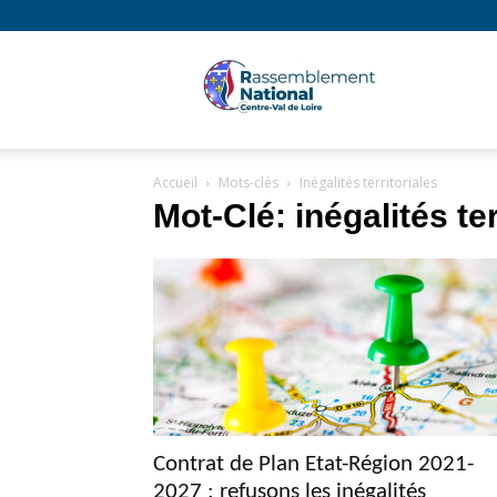
Rassembl
Accueil
Mots-clés
Inégalités territoriales
National
Mot-Clé: inégalités ter
Région
Centre
Contrat de Plan Etat-Région 2021-
2027 : refusons les inégalités