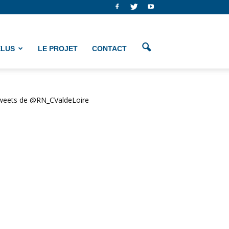
ÉLUS
LE PROJET
CONTACT
weets de @RN_CValdeLoire