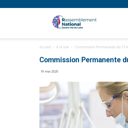
Rassembl
Accueil
A la une
Commission Permanente du 15 Ma
National
Commission Permanente du 
19 mai 2020
Région
Centre