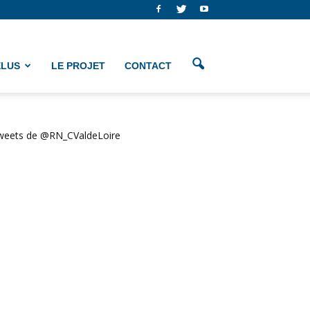
ÉLUS
LE PROJET
CONTACT
weets de @RN_CValdeLoire